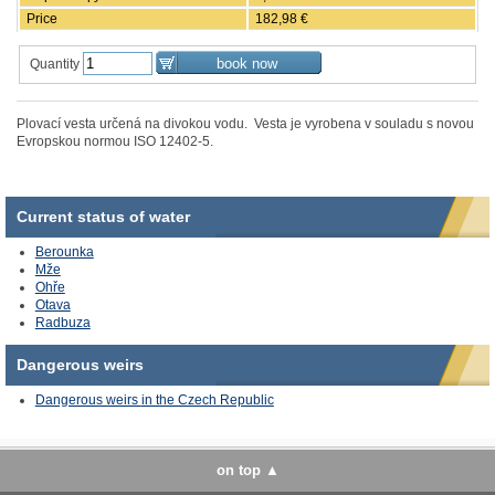
Price
182,98 €
Quantity
Plovací vesta určená na divokou vodu. Vesta je vyrobena v souladu s novou
Evropskou normou ISO 12402-5.
Current status of water
Berounka
Mže
Ohře
Otava
Radbuza
Dangerous
weirs
Dangerous weirs
in the Czech Republic
on top