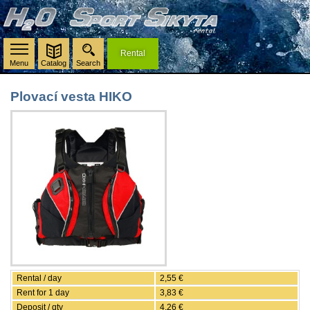
Rental
Menu
Catalog
Search
Plovací vesta HIKO
Rental / day
2,55 €
Rent for 1 day
3,83 €
Deposit / qty
4,26 €