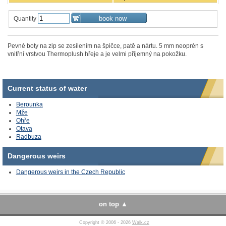
Quantity
Pevné boty na zip se zesílením na špičce, patě a nártu. 5 mm neoprén s
vnitřní vrstvou Thermoplush hřeje a je velmi příjemný na pokožku.
Current status of water
Berounka
Mže
Ohře
Otava
Radbuza
Dangerous
weirs
Dangerous weirs
in the Czech Republic
on top
Copyright © 2006 - 2026
Walk.cz