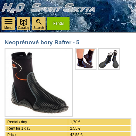
Rental
Menu
Catalog
Search
Neoprénové boty Rafrer - 5
Rental / day
1,70 €
Rent for 1 day
2,55 €
Price
42,55 €